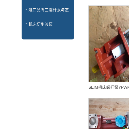
进口品牌三螺杆泵与定
制
机床切削液泵