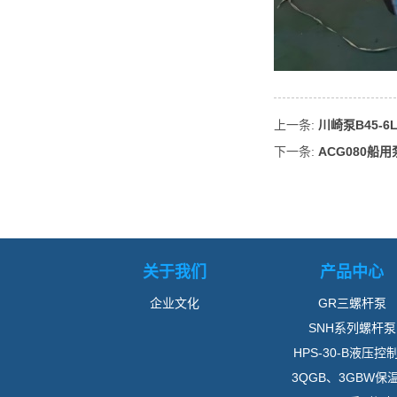
上一条:
川崎泵B45-6
下一条:
ACG080船用泵
关于我们
产品中心
企业文化
GR三螺杆泵
SNH系列螺杆泵
HPS-30-B液压控
3QGB、3GBW保